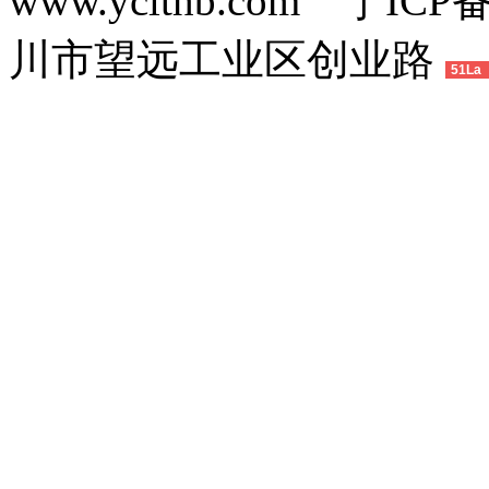
www.yclthb.com 宁I
川市望远工业区创业路
51La