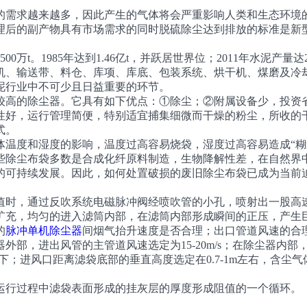
的需求越来越多，因此产生的气体将会严重影响人类和生态环境
后的副产物具有市场需求的同时脱硫除尘达到排放的标准是新型
t。1985年达到1.46亿t，并跃居世界位；2011年水泥产量达
机、输送带、料仓、库项、库底、包装系统、烘干机、煤磨及冷却
泥行业中不可少且日益重要的环节。
高的除尘器。它具有如下优点：①除尘；②附属设备少，投资省
性好，运行管理简便，特别适宜捕集细微而干燥的粉尘，所收的
式。
体温度和湿度的影响，温度过高容易烧袋，湿度过高容易造成“糊
些除尘布袋多数是合成化纤原料制造，生物降解性差，在自然界
的可持续发展。因此，如何处置破损的废旧除尘布袋已成为当前
，通过反吹系统电磁脉冲阀经喷吹管的小孔，喷射出一股高速
扩充，均匀的进入滤筒内部，在滤筒内部形成瞬间的正压，产生
的
脉冲单机除尘器
间烟气抬升速度是否合理；出口管道风速的合
，进出风管的主管道风速选定为15-20m/s；在除尘器内部，
下；进风口距离滤袋底部的垂直高度选定在0.7-1m左右，含尘
行过程中滤袋表面形成的挂灰层的厚度形成阻值的一个循环。