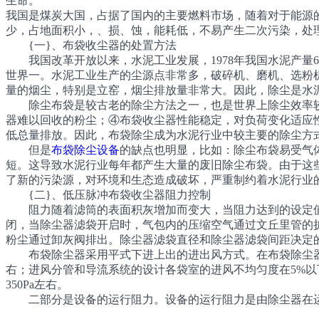
生命。
我国是煤炭大国，占据了国内的主要燃料市场，随着对于能源
少，占地面积小，、损、蚀，能耗低，不易产生二次污染，处理
{一}、布袋收尘器的处置方法
我国改革开放以来，水泥工业发展，1978年我国水泥产量6500万
世界一。水泥工业生产的尘源点非常多，破碎机、磨机、选粉
量的烟尘，特别是立窑，烟尘排放量非常大。因此，除尘是水
除尘布袋是较古老的除尘方法之一，也是世界上除尘效率较
器难以回收的粉尘；④布袋收尘器性能稳定，对负荷变化适应
低总量排放。因此，布袋除尘成为水泥行业中较主要的除尘方
但是
布袋除尘设备
的缺点也明显，比如：除尘布袋易受气
短。这导致水泥行业每年都产生大量的废旧除尘布袋。由于这
了新的污染源，对环境和生态造成破坏，严重制约着水泥行业
{二}、低压脉冲布袋收尘器阻力控制
阻力随着滤筒的表面积灰增加而变大，当阻力达到的设定值时
闭，当除尘器滤袋开启时，气包内的压缩空气通过文丘里管的
粉尘通过卸灰阀排出。除尘器滤袋直径和除尘器滤袋间距决定
布袋除尘器采用平式下进上出的进出风方式。在布袋除尘器外部
右；进风分管和导流系统的设计各袋室的进风不均匀度在5%以
350Pa左右。
二部分是设备的运行阻力。设备的运行阻力是由除尘器在运