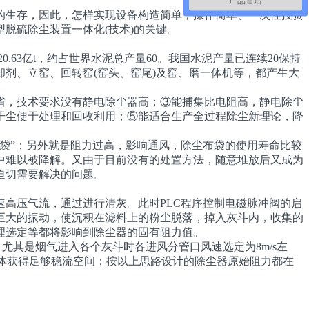
产品售后
的生存，因此，怎样实现设备构造简单，操作简单、一次性投资
脱硫除尘装置一体化(技术)的关键。
20.63亿t，约占世界水泥总产量60。我国水泥产量已连续20保持
剂、立窑、回转窑(窑头、窑尾)及窑、磨一体机等，都产生大
，技术要求没有静电除尘器高；③能捕集比电阻高，静电除尘
干尘便于处理和回收利用；⑤能适合生产全过程除尘新理论，降
袋”；另外就是阻力过高，影响通风，除尘布袋的使用寿命比较
中难以被降解。又由于目前没有的处置方法，随意堆放后又成为
迫切需要解决的问题。
高压气流，通过进行清灰。此时PLC程序控制电磁脉冲阀的启
巨大的振动，使沉积在滤料上的粉尘脱落，掉入灰斗内，收集的
理选定等都将影响到除尘器的固有阻力值。
尤其是烟气进入各个灰斗时各进风分管口风速选定为8m/s左
气体获得足够稳流空间；按以上思路设计的除尘器原始阻力都在