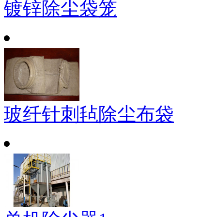
镀锌除尘袋笼
玻纤针刺毡除尘布袋