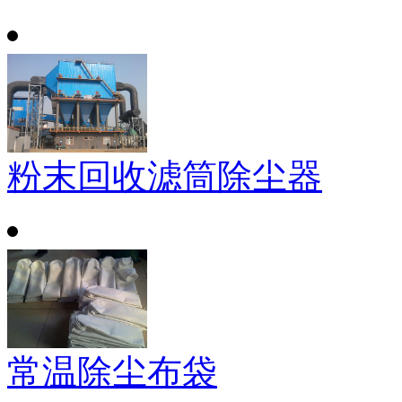
粉末回收滤筒除尘器
常温除尘布袋