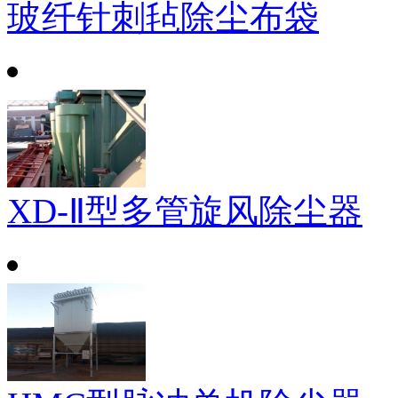
玻纤针刺毡除尘布袋
XD-Ⅱ型多管旋风除尘器