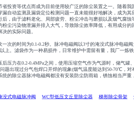
省投资等优点而成为目前使用较广泛的除尘装置之一。随着我国
穿漏自动监测及漏袋定位检测问题一直未能很好地解决，成为其
行后，由于滤料老化、局部疲劳、粉尘冲击与磨损以及烟气腐蚀
的粉尘污染物泄漏并排入大气，导致除尘效率降低，有用成分的
解决的实际问题。
的时间为0.1-0.2秒。脉冲电磁阀以3寸的淹没式脉冲电磁
上。滤袋作为一种易损件，日常维护中需留有量，我厂一炼铁45
力在0.2-0.4MPa之间，使用压缩空气作为气源时，储气罐
问题出现过分气包焊口开焊的现象(烟气温度能达到50-70℃，
系统的除尘器脉冲电磁阀都没有安装防尘防雨箱，锈蚀相当严重
Y淹没式电磁脉冲阀
WC型低压文丘里除尘器
梯形除尘骨架