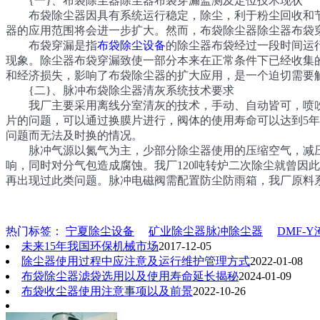
{一}、布袋除尘器除尘器布袋穿漏监测及定位技术现状
布袋除尘器因具有系统运行稳定，除尘，利于粉尘回收和节
器的应用范围将会进一步扩大。然而，布袋除尘器除尘器布袋
布袋穿漏是指
布袋除尘设备
的除尘器布袋经过一段时间运
现象。除尘器布袋穿漏致使一部分本来在正常条件下已经收集
和经济损失，影响了布袋除尘器的扩大应用，是一个迫切需要
{二}、脉冲布袋除尘器清灰系统技术要求
我厂主要采用离线分室清灰的技术，手动、自动皆可，喷吹一次
片的问题，可以通过换膜片进行，阀体的使用寿命可以达到5年以
问题而无法及时换的情况。
脉冲气源以氮气为主，少部分除尘器使用的压缩空气，减压后压
响，同时对分气包造成腐蚀。我厂120吨转炉二次除尘就曾因此
再出现过此类问题。脉冲电磁阀需配置防尘防雨箱，我厂原料
热门标签：
宁夏除尘设备
矿业除尘器脉冲除尘器
DMF-
未来15年我国环保机械市场
2017-12-05
除尘器使用过程中应注意及运行维护管理方式
2022-01-08
布袋除尘器滤袋选用以及使用寿命延长揭秘
2024-01-09
布袋收尘器使用注意事项以及前景
2022-10-26