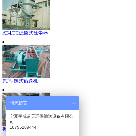
AT-LTC滤筒式除尘器
FU型链式输送机
请您留言
宁夏宇成蓝天环保输送设备有限公
司
18795289444
振动式滤筒除尘器