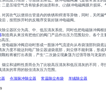
尘系统阻力增加，导致除尘降低。脉冲电磁阀漏气是较常发生的故
二是压缩空气含有较多的油渍和水。(2)脉冲电磁阀膜片损坏
其吹气以便排出管道内的铁锈和焊渣等异物，同时，关闭漏气脉
较后，按照拆开时的反顺序安装好脉冲电磁阀。
尘器区分为高、中、低压清灰系统。同时也把电磁脉冲阀根据气包
器
制造商从来没有把他们的阀门产品作出压力范围划分。各个主
作为高压。
使电磁脉冲阀启动时形成一股脉冲气流逆向从布袋顶部到袋底进
清灰力度不能达到电厂除尘器滤袋底部，则尘饼不能剥落，形成
细颗粒将被打出表面，产生“二次扬尘现象荡力过强导致与龙架
。
烟尘和滤料性质而合为了比较高压清灰和低压清灰的不同，寻找
线清灰的常用的较佳清灰压力范围。
尘器
仓顶脉冲除尘器
常温除尘布袋
羊绒除尘器
09