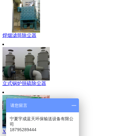
焊烟滤筒除尘器
立式锅炉脱硫除尘器
请您留言
宁夏宇成蓝天环保输送设备有限公
司
18795289444
XNX型旋风除尘器