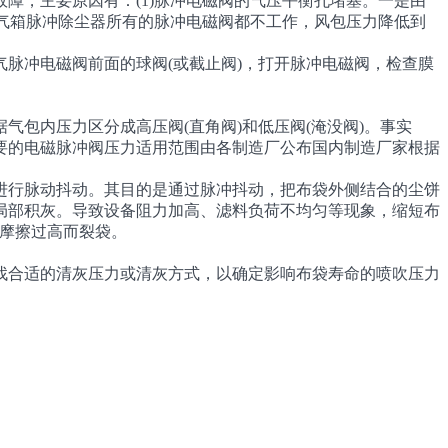
障，主要原因有：(1)脉冲电磁阀的气压平衡孔堵塞。一是由
。气箱脉冲除尘器所有的脉冲电磁阀都不工作，风包压力降低到
冲电磁阀前面的球阀(或截止阀)，打开脉冲电磁阀，检查膜
内压力区分成高压阀(直角阀)和低压阀(淹没阀)。事实
要的电磁脉冲阀压力适用范围由各制造厂公布国内制造厂家根据
行脉动抖动。其目的是通过脉冲抖动，把布袋外侧结合的尘饼
局部积灰。导致设备阻力加高、滤料负荷不均匀等现象，缩短布
的摩擦过高而裂袋。
合适的清灰压力或清灰方式，以确定影响布袋寿命的喷吹压力