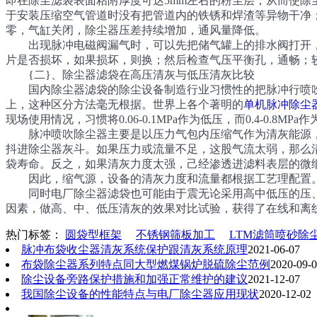
即在除尘滤袋表面粘附厚度可达5mm左右的粉尘层，从而使除
于安装压缩空气管道时没有把管道内的铁锈和焊渣等异物干净；
零，气缸关闭，除尘器压差持续增加，通风量降低。
出现脉冲电磁阀漏气时，可以先把储气罐上的排水阀打开，对
片是否损坏，如果损坏，则换；然后检查气压平衡孔，通畅；
{二}、除尘器滤袋在高压清灰与低压清灰比较
国内除尘器滤袋的除尘设备制造行业习惯性的把脉冲行喷吹除
上，这种区分方法毫无根据。世界上各个著明的
单机脉冲除尘
现场使用情况，习惯将0.06-0.1MPa作为低压，而0.4-0.8MPa
脉冲喷吹除尘器主要是以压力气包内压缩气作为清灰能源，
抖进除尘器灰斗。如果压力或流量不足，这股气流太弱，那么
袋寿命。反之，如果清灰力度太强，己经渗透进滤料表层的微
因此，缩气源，设备的清灰力度和流量都根据工艺理配置
同时电厂除尘器滤袋也可能由于震无论采用高中低压的压、
因素，做高、中、低压清灰的效果对比试验，获得了在线和离
热门标签：
圆袋型框架
不锈钢筛板加工
LTM滤筒喷砂除
脉冲布袋收尘器清灰系统保护跟清灰系统原理
2021-06-07
布袋除尘器系列特点同大型燃煤锅炉脱硫除尘范例
2020-09-
除尘设备旁路保护措施和加强正常维护的建议
2021-12-07
我国除尘设备的性能特点与电厂除尘器应用现状
2020-12-02