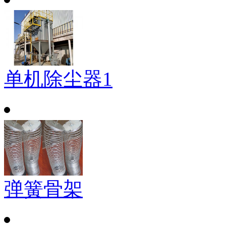
单机除尘器1
弹簧骨架