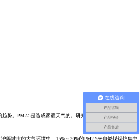
在线咨询
产品咨询
趋势。PM2.5是造成雾霾天气的。研究表明：在京沪等城
产品报价
产品售后
城市的大气环境中，15%～20%的PM2.5来自燃煤锅炉集中