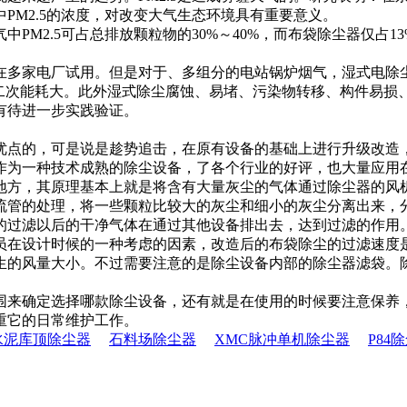
PM2.5的浓度，对改变大气生态环境具有重要意义。
M2.5可占总排放颗粒物的30%～40%，而布袋除尘器仅占1
在多家电厂试用。但是对于、多组分的电站锅炉烟气，湿式电除
，二次能耗大。此外湿式除尘腐蚀、易堵、污染物转移、构件易损
有待进一步实践验证。
优点的，可是说是趁势追击，在原有设备的基础上进行升级改造
作为一种技术成熟的除尘设备，了各个行业的好评，也大量应用
地方，其原理基本上就是将含有大量灰尘的气体通过除尘器的风
流管的处理，将一些颗粒比较大的灰尘和细小的灰尘分离出来，
的过滤以后的干净气体在通过其他设备排出去，达到过滤的作用
员在设计时候的一种考虑的因素，改造后的布袋除尘的过滤速度
生的风量大小。不过需要注意的是除尘设备内部的除尘器滤袋。
围来确定选择哪款除尘设备，还有就是在使用的时候要注意保养
重它的日常维护工作。
水泥库顶除尘器
石料场除尘器
XMC脉冲单机除尘器
P84