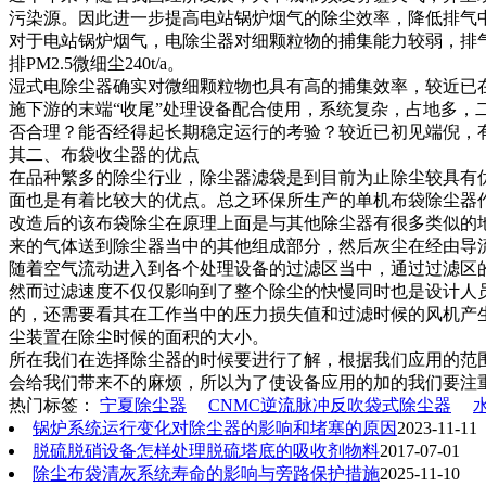
污染源。因此进一步提高电站锅炉烟气的除尘效率，降低排气中
对于电站锅炉烟气，电除尘器对细颗粒物的捕集能力较弱，排气中P
排PM2.5微细尘240t/a。
湿式电除尘器确实对微细颗粒物也具有高的捕集效率，较近已
施下游的末端“收尾”处理设备配合使用，系统复杂，占地多
否合理？能否经得起长期稳定运行的考验？较近已初见端倪，
其二、布袋收尘器的优点
在品种繁多的除尘行业，除尘器滤袋是到目前为止除尘较具有
面也是有着比较大的优点。总之环保所生产的单机布袋除尘器
改造后的该布袋除尘在原理上面是与其他除尘器有很多类似的
来的气体送到除尘器当中的其他组成部分，然后灰尘在经由导
随着空气流动进入到各个处理设备的过滤区当中，通过过滤区
然而过滤速度不仅仅影响到了整个除尘的快慢同时也是设计人
的，还需要看其在工作当中的压力损失值和过滤时候的风机产
尘装置在除尘时候的面积的大小。
所在我们在选择除尘器的时候要进行了解，根据我们应用的范
会给我们带来不的麻烦，所以为了使设备应用的加的我们要注
热门标签：
宁夏除尘器
CNMC逆流脉冲反吹袋式除尘器
锅炉系统运行变化对除尘器的影响和堵塞的原因
2023-11-11
脱硫脱硝设备怎样处理脱硫塔底的吸收剂物料
2017-07-01
除尘布袋清灰系统寿命的影响与旁路保护措施
2025-11-10