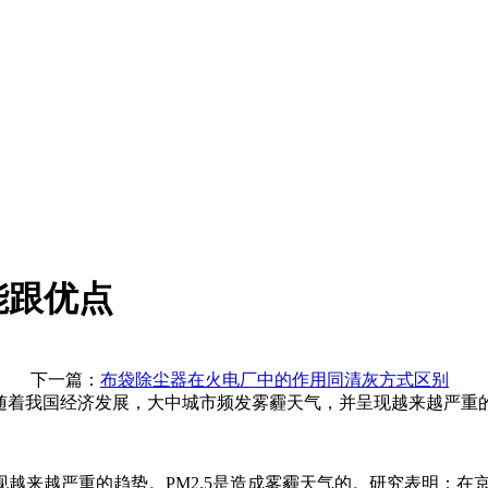
能跟优点
一篇：
布袋除尘器在火电厂中的作用同清灰方式区别
，随着我国经济发展，大中城市频发雾霾天气，并呈现越来越严重的
来越严重的趋势。PM2.5是造成雾霾天气的。研究表明：在京沪等