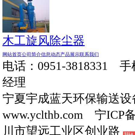
木工旋风除尘器
网站首页
公司简介
信息动态
产品展示
联系我们
电话：0951-3818331 
经理
宁夏宇成蓝天环保输送
www.yclthb.com 宁I
川市望远工业区创业路
51La