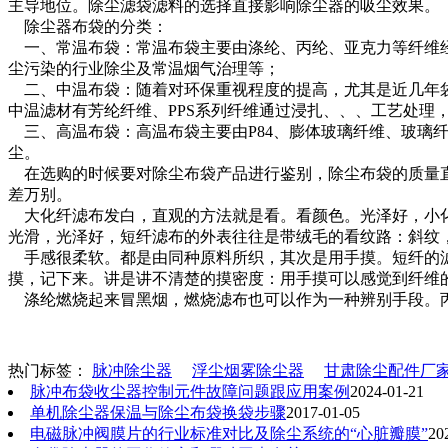
主导地位。除尘滤袋滤料的选择直接影响除尘器的吸尘效果。
除尘器布袋的分类：
一、常温布袋：常温布袋主要由涤纶、丙纶、亚克力等纤维经
尘污染的行业除尘及常温烟气治理等；
二、中温布袋：随着对环保重视程度的提高，尤其是近几年袋
中温滤材有芳纶纤维、PPS系列纤维通过浸扎、、、工艺处理
三、高温布袋：高温布袋主要由P84、膨体玻璃纤维、玻璃
尘。
在选购的时候要对除尘布袋产品进行鉴别，除尘布袋的质量直
差万别。
大化纤滤布发白，直观的方法就是看。看颜色。光泽好，小化
光滑，光泽好，短纤滤布的外表往往是带绒毛的看纹路：斜纹
手感很柔软。都是由同种原料所织，其次是用手摸。短纤的滤
摸，记下来。讲是讲不清楚的摸密度：用手摸可以感觉到纤维的
涤纶燃烧起来冒黑烟，燃烧滤布也可以作为一种辨别手段。丙
热门标签：
脉冲除尘器
浮尘烟雾除尘器
甘肃除尘配件厂
脉冲布袋收尘器控制元件故障问题跟应用案例
2024-01-21
单机除尘器保温与除尘布袋换袋步骤
2017-01-05
电磁脉冲阀膜片的行业标准对比及除尘系统的“心脏瓣膜”
20