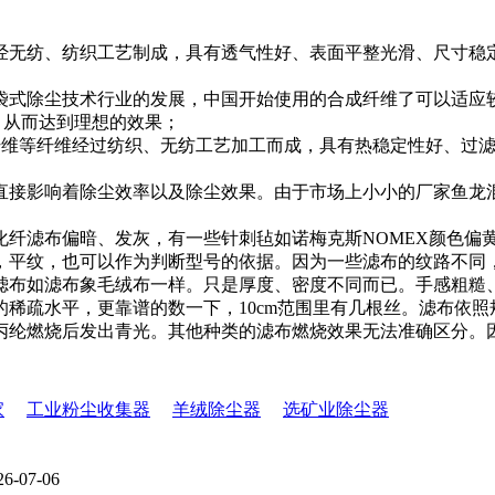
无纺、纺织工艺制成，具有透气性好、表面平整光滑、尺寸稳
式除尘技术行业的发展，中国开始使用的合成纤维了可以适应
，从而达到理想的效果；
纤维等纤维经过纺织、无纺工艺加工而成，具有热稳定性好、过
接影响着除尘效率以及除尘效果。由于市场上小小的厂家鱼龙
纤滤布偏暗、发灰，有一些针刺毡如诺梅克斯NOMEX颜色偏
，平纹，也可以作为判断型号的依据。因为一些滤布的纹路不同
布如滤布象毛绒布一样。只是厚度、密度不同而已。手感粗糙
稀疏水平，更靠谱的数一下，10cm范围里有几根丝。滤布依
纶燃烧后发出青光。其他种类的滤布燃烧效果无法准确区分。
家
工业粉尘收集器
羊绒除尘器
选矿业除尘器
26-07-06