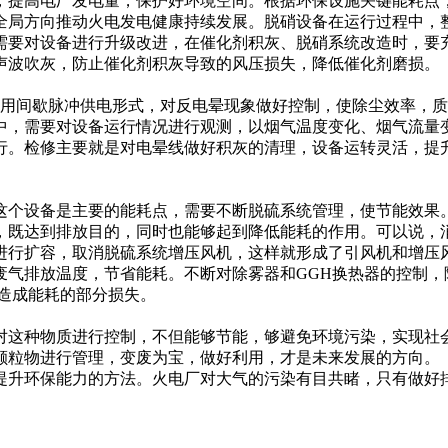
，提高电厂发电量，保护好环境空间。根据环保设施关键能耗点
全局方向推动火电发电健康持续发展。脱硝设备在运行过程中，
需要对设备进行升级改进，在催化剂积灰、脱硝系统改造时，要
声波吹灰，防止催化剂积灰导致的风压损失，降低催化剂磨损。
用间歇脉冲供电形式，对反电晕现象做好控制，使除尘效率，质
中，需要对设备运行情况进行观测，以烟气温度变化、烟气流量
行。检修主要就是对电晕线做好积灰的清理，设备运转灵活，提
这个设备是主要的能耗点，需要不断脱硫系统管理，使节能效果
，既达到排放目的，同时也能够起到降低能耗的作用。可以说，
进行扩容，取消脱硫系统增压风机，这样就形成了引风机和增压
气排放温度，节省能耗。不断对除雾器和GGH换热器的控制，
造成能耗的部分损失。
对这种物质进行控制，不但能够节能，够避免环境污染，实现社
颗粒物进行管理，变废为宝，做好利用，才是未来发展的方向。
提升环保能力的方法。火电厂对大气的污染有目共睹，只有做好