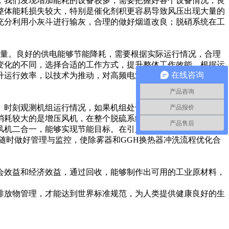
，我们发现增加能耗的设备较多，需要把握好各个设备情况，良
整体能耗损失较大，特别是催化剂积更容易导致风压出现大量的
充分利用小灰斗进行输灰，合理的做好烟道改良；脱硝系统在工
量。良好的供电能够节能降耗，需要根据实际运行情况，合理
变化的不同，选择合适的工作方式，提升整体工作效能。根据运
在线咨询
升运行效率，以技术为推动，对高频电源进行的改良，也能够起
产品咨询
。时刻观测机组运行情况，如果机组处于低负荷运转，同时，入
产品报价
消耗较大的是增压风机，在整个脱硫系统中这个部件是能耗大
产品售后
风机二合一，能够实现节能目标。在引风机出口加装复合相变换
随时做好管理与监控，使除雾器和GGH换热器冲洗流程优化合
会效益和经济效益，通过回收，能够制作出可用的工业原材料，
排放物管理，才能达到世界标准规范，为人类提供健康良好的生