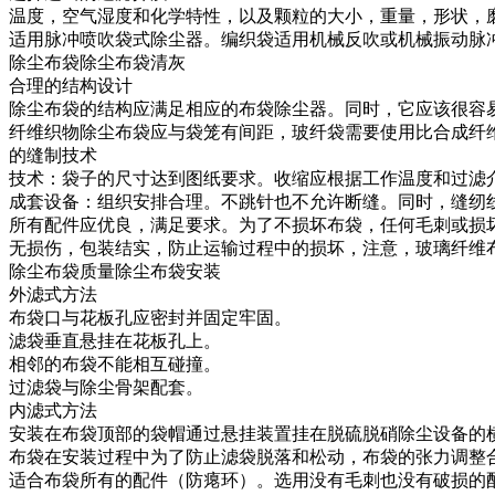
温度，空气湿度和化学特性，以及颗粒的大小，重量，形状，
适用脉冲喷吹袋式除尘器。编织袋适用机械反吹或机械振动脉
除尘布袋除尘布袋清灰
合理的结构设计
除尘布袋的结构应满足相应的布袋除尘器。同时，它应该很容
纤维织物除尘布袋应与袋笼有间距，玻纤袋需要使用比合成纤
的缝制技术
技术：袋子的尺寸达到图纸要求。收缩应根据工作温度和过滤
成套设备：组织安排合理。不跳针也不允许断缝。同时，缝纫
所有配件应优良，满足要求。为了不损坏布袋，任何毛刺或损
无损伤，包装结实，防止运输过程中的损坏，注意，玻璃纤维
除尘布袋质量除尘布袋安装
外滤式方法
布袋口与花板孔应密封并固定牢固。
滤袋垂直悬挂在花板孔上。
相邻的布袋不能相互碰撞。
过滤袋与除尘骨架配套。
内滤式方法
安装在布袋顶部的袋帽通过悬挂装置挂在脱硫脱硝除尘设备的
布袋在安装过程中为了防止滤袋脱落和松动，布袋的张力调整
适合布袋所有的配件（防瘪环）。选用没有毛刺也没有破损的