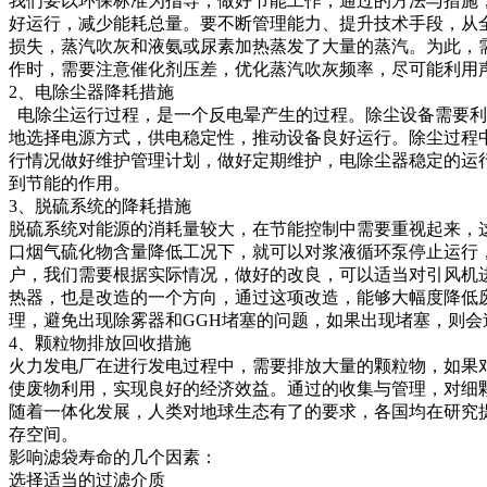
我们要以环保标准为指导，做好节能工作，通过的方法与措施
好运行，减少能耗总量。要不断管理能力、提升技术手段，从
损失，蒸汽吹灰和液氨或尿素加热蒸发了大量的蒸汽。为此，
作时，需要注意催化剂压差，优化蒸汽吹灰频率，尽可能利用
2、电除尘器降耗措施
电除尘运行过程，是一个反电晕产生的过程。除尘设备需要利
地选择电源方式，供电稳定性，推动设备良好运行。除尘过程
行情况做好维护管理计划，做好定期维护，电除尘器稳定的运
到节能的作用。
3、脱硫系统的降耗措施
脱硫系统对能源的消耗量较大，在节能控制中需要重视起来，
口烟气硫化物含量降低工况下，就可以对浆液循环泵停止运行
户，我们需要根据实际情况，做好的改良，可以适当对引风机
热器，也是改造的一个方向，通过这项改造，能够大幅度降低废
理，避免出现除雾器和GGH堵塞的问题，如果出现堵塞，则会
4、颗粒物排放回收措施
火力发电厂在进行发电过程中，需要排放大量的颗粒物，如果
使废物利用，实现良好的经济效益。通过的收集与管理，对细
随着一体化发展，人类对地球生态有了的要求，各国均在研究
存空间。
影响滤袋寿命的几个因素：
选择适当的过滤介质