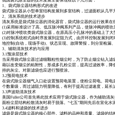
我国袋式除尘器的技术发展主要体现在以下几方面：
1、袋式除尘器结构形式的改进
袋式除尘器从小型单室结构发展到多室结构，过滤面积从几平
2、清灰系统的技术进步
清灰系统是袋式除尘器的消化器官，袋式除尘器的运行效果在
(1)采用标准设计了高、低压脉冲阀系列产品，使脉冲阀的喷吹压力由0.5
(2)对脉冲喷吹类袋式除尘器，在原高压小孔脉冲的基础上了
(3)控制系统程式由时序发展到定阻力式，由开环控制发展到
地控制(自动，现场手动)、状态呈现、故障警报，到分室检漏
3、辅助清灰技术的与应用
3.1预涂层技术
当采用袋式除尘器过滤细颗粒性烟尘时，为了防止烟尘钻入滤
藉以改变烟尘的粘附性，形成多孔粉尘层，提高过滤效率，降
持的灰尘。对新滤袋也应进行预喷涂。
3.2预荷电技术
在袋式除尘器烟气入口处设置预荷电装置，使粉尘荷电。荷电
个数量级，而过滤阻力明显降低，有利于提高过滤速度，延长
3.3声波助清灰技术
美国Fuller公司首先将此技术应用于袋式除尘器，作为辅助清灰措施。
面粉尘层结构松散清灰时易于脱落。“七五”期间先后在宣化水泥
3.4滤料和滤袋的技术进步
滤袋是袋式除尘器的核心部件。滤料的品种和质量、滤袋的结