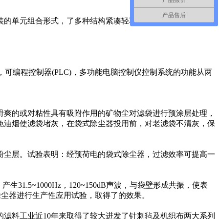
产品售后
装的单元组合形式，了多种结构紧凑轻巧的袋式除尘技术。
可编程控制器(PLC)，多功能电脑控制仪控制系统的功能从两
滑爽的或对粘性具有吸附作用的矿物尘对滤袋进行预涂层处理，
免油烟使滤袋堵灰，在袋式除尘器投用前，对老滤袋不清灰，保
粉尘层。试验表明：经预荷电的袋式除尘器，过滤效率可提高一
31.5~1000Hz，120~150dB声波，与袋壁形成共振，使表
统除尘器进行生产性应用试验，取得了的效果。
滤料工业近10年来取得了较大进发了针刺毡及机织布两大系列