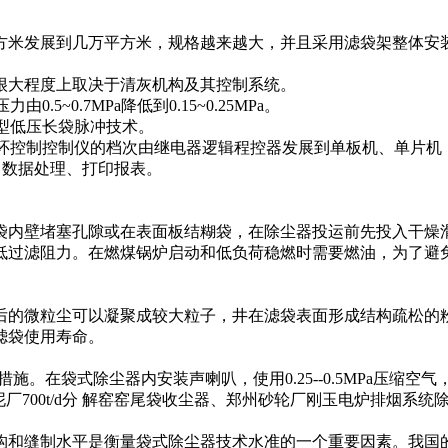
方米发展到几万平方米，规格越来越大，并且采用滤袋架整体安
很大程度上取决于清灰机构及其控制系统。
~0.7MPa降低到0.15~0.25MPa。
大型低压长袋脉冲技术。
闭环控制控制仪的档次由继电器逻辑程控器发展到单板机、单片机，
、数据处理、打印报表。
袋内壁堵塞孔隙或在表面板结糊袋，在除尘器投运前先投入干燥
低过滤阻力。在燃煤锅炉启动和低负荷稳燃时需要燃油，为了避
后的微粒尘可以凝聚成较大粒子，井在滤袋表面形成结构疏松的
滤袋使用寿命。
在袋式除尘器内安装声喇叭，使用0.25--0.5MPa压缩空气，产生
厂700t/d分 解窑窑尾袋收尘器、郑州砂轮厂刚玉电炉排烟系
构和缝制水平是衡量袋式除尘器技术水准的一个重要因素。我国的