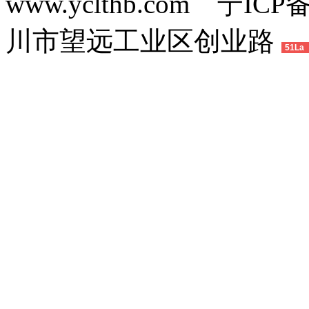
www.yclthb.com 宁I
川市望远工业区创业路
51La