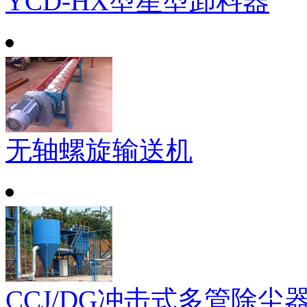
YCD-HX型星型卸料器
无轴螺旋输送机
CCJ/DG冲击式多管除尘