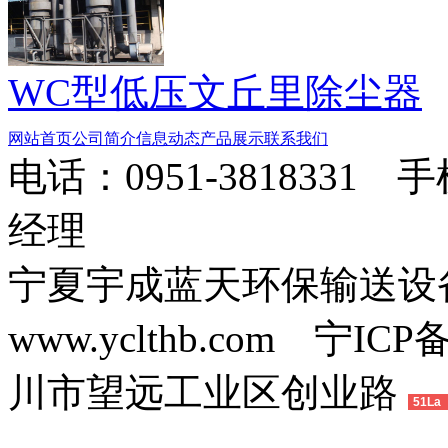
WC型低压文丘里除尘器
网站首页
公司简介
信息动态
产品展示
联系我们
电话：0951-3818331 
经理
宁夏宇成蓝天环保输送
www.yclthb.com 宁I
川市望远工业区创业路
51La