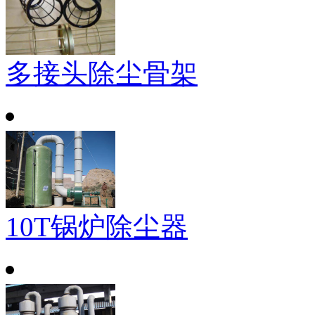
多接头除尘骨架
10T锅炉除尘器