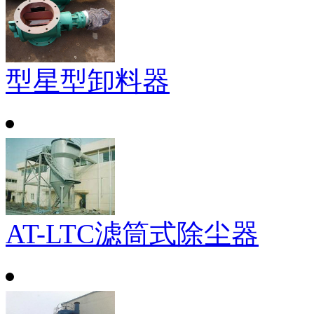
型星型卸料器
AT-LTC滤筒式除尘器