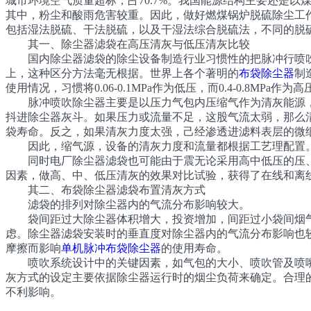
城市环境空气质量超标，占70.7%。我国能源结构主要还是以
其中，粉尘和酸雨危害较重。因此，做好燃煤锅炉脱硫除尘工
包括湿法脱硫、干法脱硫，以及干湿法综合脱硫法，不同的脱
其一、除尘器滤袋在高压清灰与低压清灰比较
国内除尘器滤袋的除尘设备制造行业习惯性的把脉冲行喷吹除
上，这种区分方法毫无根据。世界上各个著明的
布袋除尘器
制
使用情况，习惯将0.06-0.1MPa作为低压，而0.4-0.8MPa作为高
脉冲喷吹除尘器主要是以压力气包内压缩气作为清灰能源，
抖进除尘器灰斗。如果压力或流量不足，这股气流太弱，那么
袋寿命。反之，如果清灰力度太强，己经渗透进滤料表层的微
因此，缩气源，设备的清灰力度和流量都根据工艺理配置
同时电厂除尘器滤袋也可能由于震无论采用高中低压的压、
因素，做高、中、低压清灰的效果对比试验，获得了在线和离
其二、布袋除尘器滤袋布置清灰方式
滤袋的排列对除尘器内的气流分布影响较大。
袋间距过大除尘器体积增大，投资增加，间距过小袋间烟气
虑。除尘器滤袋安装时的垂直度对除尘器内的气流分布影响也
摩擦而影响
单机脉冲布袋除尘器
的使用寿命。
喷吹系统设计中的关键因素，如气包的大小、喷吹管及喷嘴
灰方式的设定主要依据除尘器运行时的烟尘负荷来确定。合理的
不利影响。