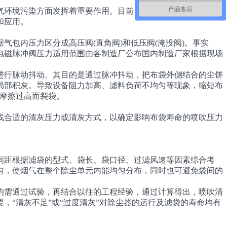
产品售后
气环境污染方面发挥着重要作用。目前，燃煤锅炉脱硫除尘技术
和应用。
内压力区分成高压阀(直角阀)和低压阀(淹没阀)。事实
电磁脉冲阀压力适用范围由各制造厂公布国内制造厂家根据现场
行脉动抖动。其目的是通过脉冲抖动，把布袋外侧结合的尘饼
局部积灰。导致设备阻力加高、滤料负荷不均匀等现象，缩短布
的摩擦过高而裂袋。
合适的清灰压力或清灰方式，以确定影响布袋寿命的喷吹压力
距根据滤袋的型式、袋长、袋口径、过滤风速等因素综合考
匀，使烟气在整个除尘单元内能均匀分布，同时也可避免袋间的
需通过试验，再结合以往的工程经验，通过计算得出，喷吹清
“清灰不足”或“过度清灰”对除尘器的运行及滤袋的寿命均有