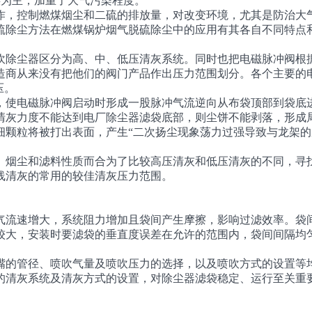
煤为主，加重了大气污染程度。
作，控制燃煤烟尘和二硫的排放量，对改变环境，尤其是防治大
硫除尘方法在燃煤锅炉烟气脱硫除尘中的应用有其各自不同特点
尘器区分为高、中、低压清灰系统。同时也把电磁脉冲阀根据气包
造商从来没有把他们的阀门产品作出压力范围划分。各个主要的
压。
使电磁脉冲阀启动时形成一股脉冲气流逆向从布袋顶部到袋底进
清灰力度不能达到电厂除尘器滤袋底部，则尘饼不能剥落，形成
细颗粒将被打出表面，产生“二次扬尘现象荡力过强导致与龙架
。
烟尘和滤料性质而合为了比较高压清灰和低压清灰的不同，寻找
线清灰的常用的较佳清灰压力范围。
流速增大，系统阻力增加且袋间产生摩擦，影响过滤效率。袋间
较大，安装时要滤袋的垂直度误差在允许的范围内，袋间间隔均
的管径、喷吹气量及喷吹压力的选择，以及喷吹方式的设置等均
清灰系统及清灰方式的设置，对除尘器滤袋稳定、运行至关重要，