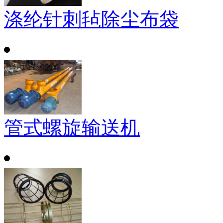
涤纶针刺毡除尘布袋
管式螺旋输送机