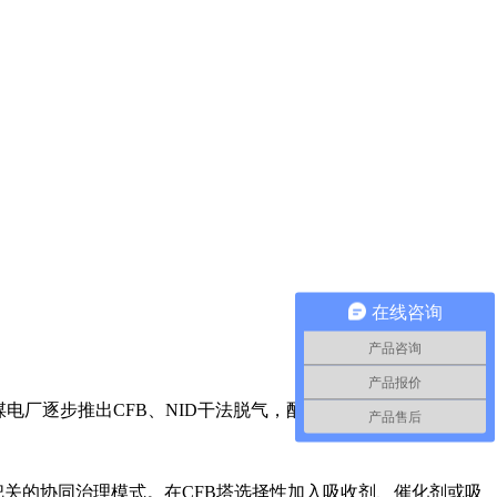
在线咨询
产品咨询
产品报价
电厂逐步推出CFB、NID干法脱气，配布袋除尘综合把关的协
产品售后
把关的协同治理模式。在CFB塔选择性加入吸收剂、催化剂或吸