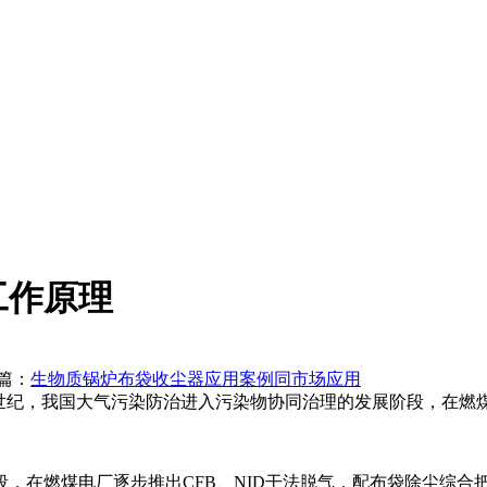
工作原理
：
生物质锅炉布袋收尘器应用案例同市场应用
新世纪，我国大气污染防治进入污染物协同治理的发展阶段，在燃煤
，在燃煤电厂逐步推出CFB、NID干法脱气，配布袋除尘综合