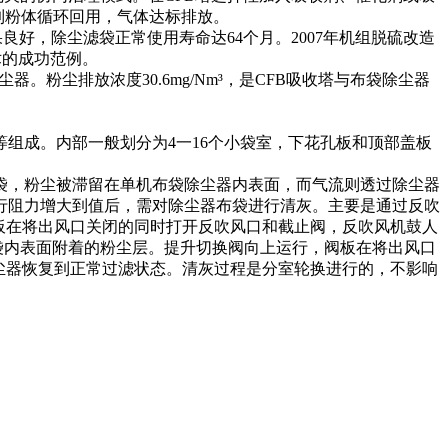
做到粉体循环回用，气体达标排放。
尘效果良好，除尘滤袋正常使用寿命达64个月。2007年机组脱硫改造
术的成功范例。
尘器。粉尘排放浓度30.6mg/Nm³，是CFB吸收塔与布袋除尘器
组成。内部一般划分为4一16个小袋室，下花孔板和顶部盖板
袋，粉尘被滞留在单机布袋除尘器内表面，而气流则透过除尘器
行阻力增大到值后，需对除尘器布袋进行清灰。主要是通过反吹
板在将出风口关闭的同时打开反吹风口和截止阀，反吹风机鼓人
袋内表面附着的粉尘层。提升切换阀向上运行，阀板在将出风口
尘器恢复到正常过滤状态。清灰过程是分室轮换进行的，不影响