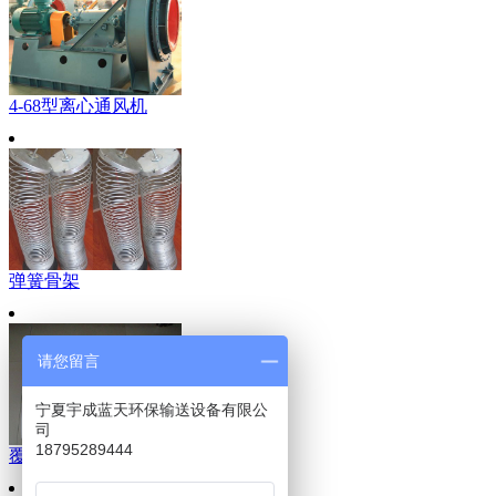
4-68型离心通风机
弹簧骨架
请您留言
宁夏宇成蓝天环保输送设备有限公
司
18795289444
覆膜涤纶针刺毡除尘布袋