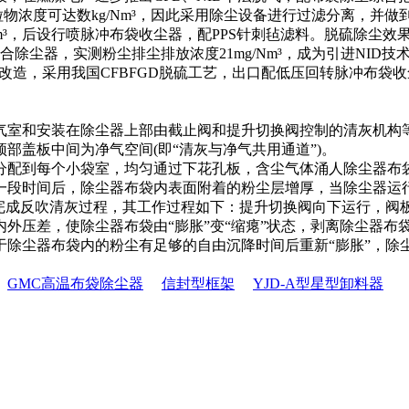
颗粒物浓度可达数kg/Nm³，因此采用除尘设备进行过滤分离，并
00g/Nm³，后设行喷脉冲布袋收尘器，配PPS针刺毡滤料。脱硫除
除尘器，实测粉尘排尘排放浓度21mg/Nm³，成为引进NID技
施脱硫改造，采用我国CFBFGD脱硫工艺，出口配低压回转脉冲布袋收
室和安装在除尘器上部由截止阀和提升切换阀控制的清灰机构等
部盖板中间为净气空间(即“清灰与净气共用通道”)。
分配到每个小袋室，均匀通过下花孔板，含尘气体涌人除尘器布
一段时间后，除尘器布袋内表面附着的粉尘层增厚，当除尘器运
来完成反吹清灰过程，其工作过程如下：提升切换阀向下运行，阀
外压差，使除尘器布袋由“膨胀”变“缩瘪”状态，剥离除尘器布
于除尘器布袋内的粉尘有足够的自由沉降时间后重新“膨胀”，除
GMC高温布袋除尘器
信封型框架
YJD-A型星型卸料器