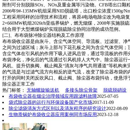
附剂可分别脱除SOx、NOx及重金属等污染物。CFB塔出口
2006年9#-135MW机组采用NID脱硫塔，出口粉尘浓度15
工程采用同样的治理技术和流程，将原4电场电除尘改为电袋复合
2×660MW机组2026t/h亚临界锅炉，燃无烟煤，2008年实
结合用于大型燃煤锅炉实现脱硫除尘协同治理的成功范例。
[二]、布布袋脉冲除尘器结构及工作原理
布布袋收尘器是由灰斗、含尘气体空间、导流板、过滤室、净气
之间为过滤区域；灰斗上部与下花孔板之间为含尘气体空间；顶
含尘气体在引风机的作用下吸人进风总管，通过导流板的作用
布袋净化，净化后的气流通过引风机排人大气中。除尘器运行
风机、提升切换阀、截止阀及“清灰与净气共用通道”等机构
的气流是与过滤气流方向相反的逆气流，改变了除尘器布袋的内
打开的同时关闭反吹风口、截止阀、除尘器布袋抖动，使悬浮
除尘器正常工作
热门标签：
无轴螺旋输送机
多接头除尘骨架
脱硫脱硝设
布袋收尘器在烟尘治理领域应用跟滤料故障
2025-07-05
袋式除尘器的运行与环保设备国产化市场
2017-11-09
除尘滤袋清灰方式区别以及清灰程序的研究设计
2022-08-09
生物质锅炉布袋收尘器应用案例同市场应用
2023-12-18