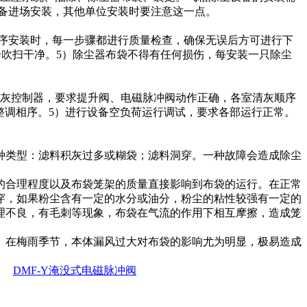
次设备进场安装，其他单位安装时要注意这一点。
顺序安装时，每一步骤都进行质量检查，确保无误后方可进行下
分吹扫干净。5）除尘器布袋不得有任何损伤，每安装一只除尘
整清灰控制器，要求提升阀、电磁脉冲阀动作正确，各室清灰顺序
行调整调相序。5）进行设备空负荷运行调试，要求各部运行正常。
种类型：滤料积灰过多或糊袋；滤料洞穿。一种故障会造成除尘
的合理程度以及布袋笼架的质量直接影响到布袋的运行。在正常
穿，如果粉尘含有一定的水分或油分，粉尘的粘性较强有一定的
理不良，有毛刺等现象，布袋在气流的作用下相互摩擦，造成笼
。在梅雨季节，本体漏风过大对布袋的影响尤为明显，极易造成
DMF-Y淹没式电磁脉冲阀