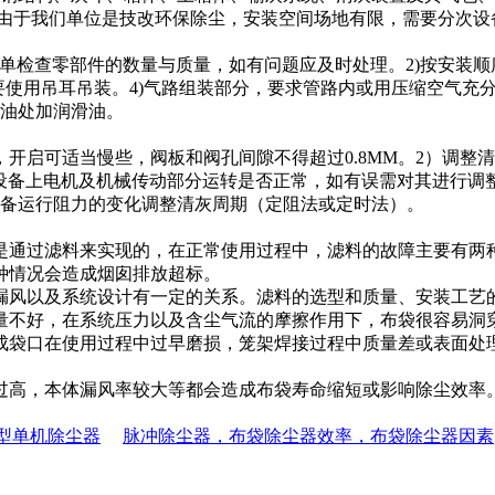
-96）由于我们单位是技改环保除尘，安装空间场地有限，需要分
)清单检查零部件的数量与质量，如有问题应及时处理。2)按安装
要使用吊耳吊装。4)气路组装部分，要求管路内或用压缩空气充
滑油处加润滑油。
，开启可适当慢些，阀板和阀孔间隙不得超过0.8MM。2）调
4）检查设备上电机及机械传动部分运转是否正常，如有误需对其进
设备运行阻力的变化调整清灰周期（定阻法或定时法）。
是通过滤料来实现的，在正常使用过程中，滤料的故障主要有两
种情况会造成烟囱排放超标。
漏风以及系统设计有一定的关系。滤料的选型和质量、安装工艺
量不好，在系统压力以及含尘气流的摩擦作用下，布袋很容易洞
成袋口在使用过程中过早磨损，笼架焊接过程中质量差或表面处
过高，本体漏风率较大等都会造成布袋寿命缩短或影响除尘效率
L型单机除尘器
脉冲除尘器，布袋除尘器效率，布袋除尘器因素