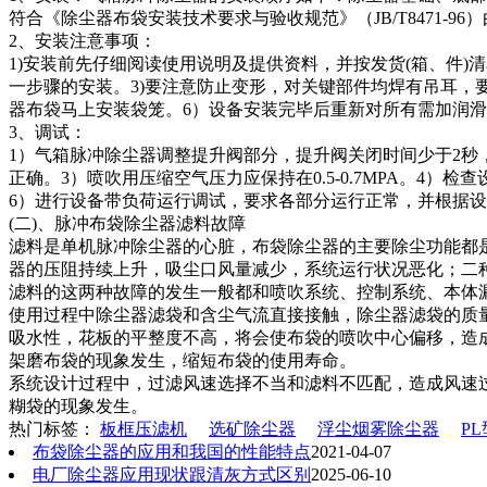
符合《除尘器布袋安装技术要求与验收规范》（JB/T8471
2、安装注意事项：
1)安装前先仔细阅读使用说明及提供资料，并按发货(箱、件
一步骤的安装。3)要注意防止变形，对关键部件均焊有吊耳，
器布袋马上安装袋笼。6）设备安装完毕后重新对所有需加润
3、调试：
1）气箱脉冲除尘器调整提升阀部分，提升阀关闭时间少于2秒
正确。3）喷吹用压缩空气压力应保持在0.5-0.7MPA。
6）进行设备带负荷运行调试，要求各部分运行正常，并根据
(二)、脉冲布袋除尘器滤料故障
滤料是单机脉冲除尘器的心脏，布袋除尘器的主要除尘功能都
器的压阻持续上升，吸尘口风量减少，系统运行状况恶化；二
滤料的这两种故障的发生一般都和喷吹系统、控制系统、本体
使用过程中除尘器滤袋和含尘气流直接接触，除尘器滤袋的质
吸水性，花板的平整度不高，将会使布袋的喷吹中心偏移，造
架磨布袋的现象发生，缩短布袋的使用寿命。
系统设计过程中，过滤风速选择不当和滤料不匹配，造成风速
糊袋的现象发生。
热门标签：
板框压滤机
选矿除尘器
浮尘烟雾除尘器
P
布袋除尘器的应用和我国的性能特点
2021-04-07
电厂除尘器应用现状跟清灰方式区别
2025-06-10