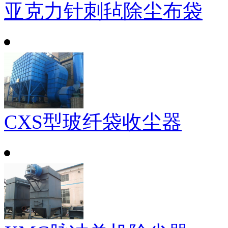
亚克力针刺毡除尘布袋
CXS型玻纤袋收尘器