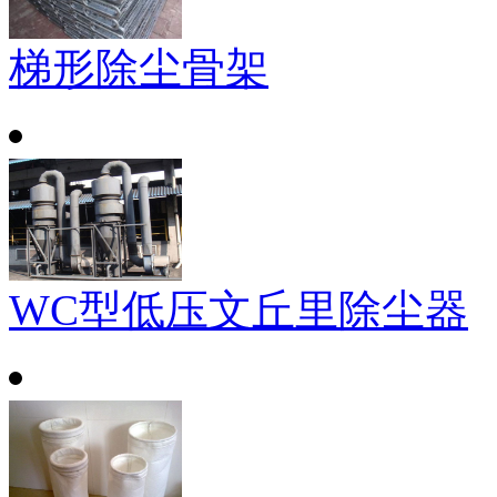
梯形除尘骨架
WC型低压文丘里除尘器