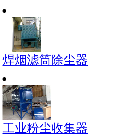
焊烟滤筒除尘器
工业粉尘收集器