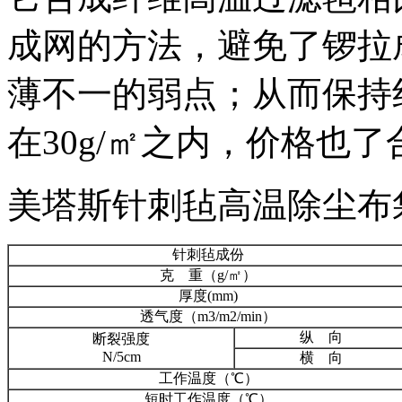
成网的方法，避免了锣拉
薄不一的弱点；从而保持
在30g/㎡之内，价格也
美塔斯针刺毡高温除尘布
针刺毡成份
克 重（g/㎡）
厚度(mm)
透气度（m3/m2/min）
纵 向
断裂强度
N/5cm
横 向
工作温度（℃）
短时工作温度（℃）