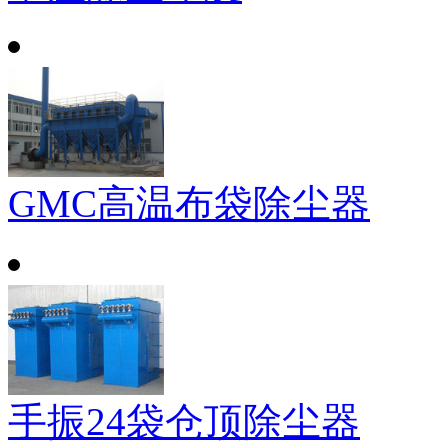
GMC高温布袋除尘器
手振24袋仓顶除尘器