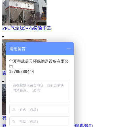
PPC气箱脉冲布袋除尘器
请您留言
宁夏宇成蓝天环保输送设备有限公
司
18795289444
圆袋型框架
梯形除尘骨架
网站首页
公司简介
信息动态
产品展示
联系我们