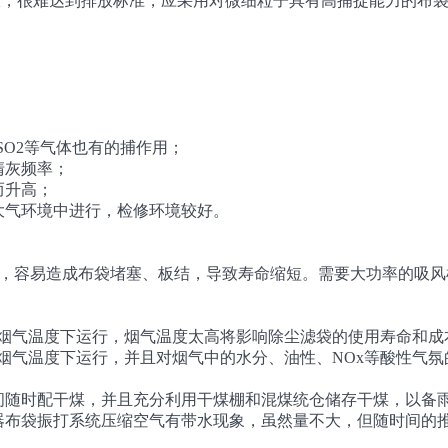
力有限，很难达到排放标准，应采用对微细粒子具有高捕捉能力的布
；
SO2等气体也有的捕作用；
清灰频率；
而升高；
大气环境中进行，检修环境较好。
a左右，容易造成布袋堵塞、板结，导致寿命缩短。需要大功率的吸
的烟气温度下运行，烟气温度太高将影响除尘滤袋的使用寿命和成
烟气温度下运行，并且对烟气中的水分、油性、NOx等酸性气
随时配干煤，并且充分利用干煤棚和混煤统仓储存干煤，以备
器布袋振打系统压缩空气有带水现象，虽然量不大，但随时间的