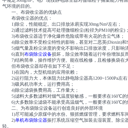
中规定30mg/m³。电厂现役静电除尘器对微细粒子捕集能
气环境的目的。
一、布袋收尘器的优缺点
布袋收尘器的优点：
1)除尘，性能稳定。出口排放浓易实现30mg/Nm³左右；
2)通过滤料技术提高可处理微细粉尘(粒径为PM10的粉尘)
3)布袋收尘器适于净化爆炸危险或带有火花的含尘气体；
4)除尘效率不受粉尘特性的影响，甚至对二恶英(Dioxin)和
5)烟气量及粉尘浓度的变化不影响出口排放浓度，只影响
6)直到
布袋除尘设备
损坏，除尘效率随着运行年份增加反
7)结构简单，操作维护方便。能在线检修，且检修换袋在
但布袋收尘器却存在如下不足：
1)在国内，大型机组的应用依赖；
2)运行阻力大，本体阻力比静电除尘器高1200~1500P
3)吸风机功率大，运行费用高；
4)除尘滤袋换费用高，工作量大；
5)滤料大多数滤料对烟气温度较敏感，一般要求在160℃
6)大多数除尘滤袋不能承受高温烟气，一般要求在160℃的
二、为布袋除尘设备运行创造良好的外部环境
1)尽可能减少原煤中的水份。狠抓燃煤管理，要求燃料车间
2)
单机布袋除尘器
振打系统压缩空气加装去湿装置。除尘
轻。