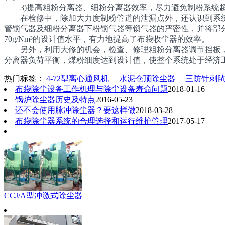
3)提高粗粉分离器、细粉分离器效率，尽力避免制粉系统超
在检修中，除加大力度制粉管道的泄漏点外，还认识到系统
管锁气器及细粉分离器下粉锁气器等锁气器的严密性，并将部
70g/Nm³的设计值水平，有力地提高了布袋收尘器的效率。
另外，利用大修的机会，检查、修理粗粉分离器调节挡板，
分离器负荷平衡，煤粉细度达到设计值，使整个系统处于经济
热门标签：
4-72型离心通风机
水泥仓顶除尘器
三防针刺
布袋除尘设备工作机理与除尘设备寿命问题
2018-01-16
锅炉除尘器历史及特点
2016-05-23
还不会使用脉冲除尘器？要这样做
2018-03-28
布袋除尘器系统的合理选择和运行维护管理
2017-05-17
CCJ/A型冲激式除尘器