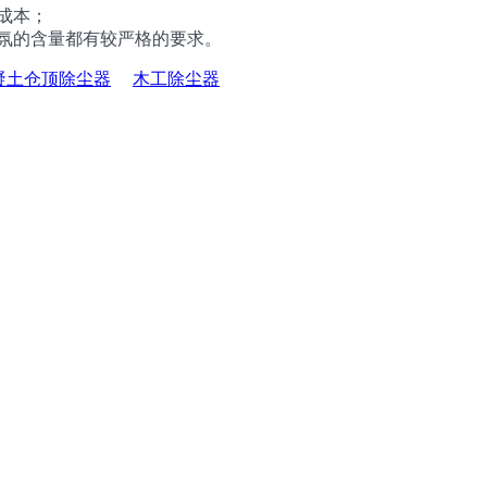
成本；
气氛的含量都有较严格的要求。
凝土仓顶除尘器
木工除尘器