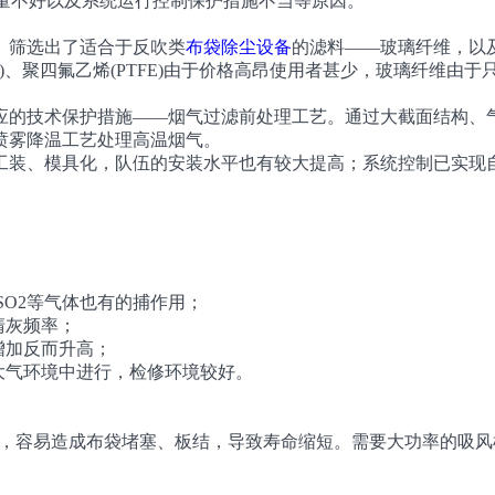
质量不好以及系统运行控制保护措施不当等原因。
筛选出了适合于反吹类
布袋除尘设备
的滤料——玻璃纤维，以
亚胺(P84)、聚四氟乙烯(PTFE)由于价格高昂使用者甚少，玻璃纤
的技术保护措施——烟气过滤前处理工艺。通过大截面结构、气
喷雾降温工艺处理高温烟气。
、模具化，队伍的安装水平也有较大提高；系统控制已实现自
；
SO2等气体也有的捕作用；
清灰频率；
增加反而升高；
大气环境中进行，检修环境较好。
a左右，容易造成布袋堵塞、板结，导致寿命缩短。需要大功率的吸