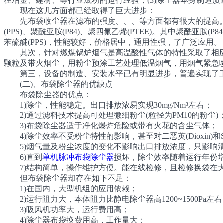
在冶金、建材、等行业成功的运行经验；(3)除尘器本身制造
现在这几方面都已经取得了巨大进步：
先布袋收尘器在滤布的强度、、、等方面都有很大的提高。
(PPS)、聚酰亚胺(P84)、聚四氟乙烯(PTEE)。其中聚酰
苯硫醚(PPS)，性能较好，价格居中，通用性强，了广泛应用。
其次，针对燃煤锅炉烟气是高温酸性气体的特性采取了相应
颗粒及带火烟尘，用粉尘预涂工艺处理低温烟气，用烟气紧急
第三，设备的制造、安装水平已有明显进步，普遍实现了工装
(二)、布袋除尘器的优缺点
布袋除尘器的优点：
1)除尘，性能稳定。出口排放浓易实现30mg/Nm³左右；
2)通过滤料技术提高可处理微细粉尘(粒径为PM10的粉尘)
3)布袋除尘器适于净化爆炸危险或带有火花的含尘气体；
4)除尘效率不受粉尘特性的影响，甚至对二恶英(Dioxin)和
5)烟气量及粉尘浓度的变化不影响出口排放浓度，只影响
6)直到
单机脉冲布袋除尘器
损坏，除尘效率随着运行年份
7)结构简单，操作维护方便。能在线检修，且检修换袋在
但布袋除尘器却存在如下不足：
1)在国内，大型机组的应用依赖；
2)运行阻力大，本体阻力比静电除尘器高1200~1500P
3)吸风机功率大，运行费用高；
4)除尘器布袋换费用高，工作量大；