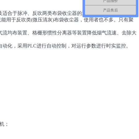
产品报价
产品售后
及适合于脉冲、反吹两类布袋收尘器的通用型滤料——聚笨硫醚
维由于只能用于反吹类(微压清灰)布袋收尘器，使用者也不多。只有聚
流均布装置、格栅形惯性分离器等装置降低烟气流速、去除大
动化，采用PLC进行自动控制，对运行参数进行时实监控。
风机；