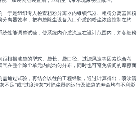
忽视，加装去湿装置后，压缩空气带水现象明显减轻。
，于是组织专人检查粗粉分离器内锥锁气器、粗粉分离器回粉
粉分离器效率，把布袋除尘设备入口介质的粉尘浓度控制在约
统性能调整试验，使系统内介质流速在设计范围内，并各细粉
距根据滤袋的型式、袋长、袋口径、过滤风速等因素综合考
烟气在整个除尘单元内能均匀分布，同时也可避免袋间的摩擦而
需通过试验，再结合以往的工程经验，通过计算得出，喷吹清
不足”或“过度清灰”对除尘器的运行及滤袋的寿命均有不利影