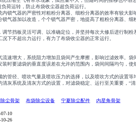
系统压缩空气有带水现象，虽然量不大，但随时间的推移也不容
负荷运转，防止布袋收尘器超负荷运行。
内锁气器的严密性对粗粉分离器、细粉分离器的效率有较大影响
分锁气器加以改造，个个锁气器严密，地提高了粗粉分离器、细
调节挡板灵活可调、以准确定位，并坚持每次大修后进行制粉系
工况下不超出力运行，有力了布袋收尘器的正常运行。
流速增大，系统阻力增加且袋间产生摩擦，影响过滤效率。袋间
安装时要滤袋的垂直度误差在允许的范围内，袋间间隔均匀，使
的管径、喷吹气量及喷吹压力的选择，以及喷吹方式的设置等均
清灰系统及清灰方式的设置，对滤袋稳定、运行至关重要，“清灰
形除尘骨架
布袋除尘设备
宁夏除尘配件
内星角骨架
-07-10
-10-26