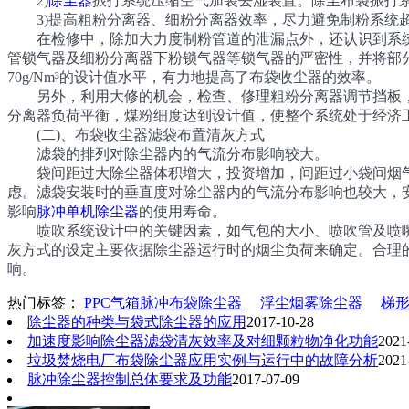
2)
除尘器
振打系统压缩空气加装去湿装置。除尘布袋振打
3)提高粗粉分离器、细粉分离器效率，尽力避免制粉系统超
在检修中，除加大力度制粉管道的泄漏点外，还认识到系统
管锁气器及细粉分离器下粉锁气器等锁气器的严密性，并将部
70g/Nm³的设计值水平，有力地提高了布袋收尘器的效率。
另外，利用大修的机会，检查、修理粗粉分离器调节挡板，
分离器负荷平衡，煤粉细度达到设计值，使整个系统处于经济
(二)、布袋收尘器滤袋布置清灰方式
滤袋的排列对除尘器内的气流分布影响较大。
袋间距过大除尘器体积增大，投资增加，间距过小袋间烟气
虑。滤袋安装时的垂直度对除尘器内的气流分布影响也较大，
影响
脉冲单机除尘器
的使用寿命。
喷吹系统设计中的关键因素，如气包的大小、喷吹管及喷嘴
灰方式的设定主要依据除尘器运行时的烟尘负荷来确定。合理的
响。
热门标签：
PPC气箱脉冲布袋除尘器
浮尘烟雾除尘器
梯
除尘器的种类与袋式除尘器的应用
2017-10-28
加速度影响除尘器滤袋清灰效率及对细颗粒物净化功能
2021
垃圾焚烧电厂布袋除尘器应用实例与运行中的故障分析
2021
脉冲除尘器控制总体要求及功能
2017-07-09