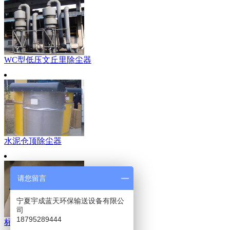
WC型低压文丘里除尘器
水泥仓顶除尘器
请您留言
宁夏宇成蓝天环保输送设备有限公
司
18795289444
标准气缸