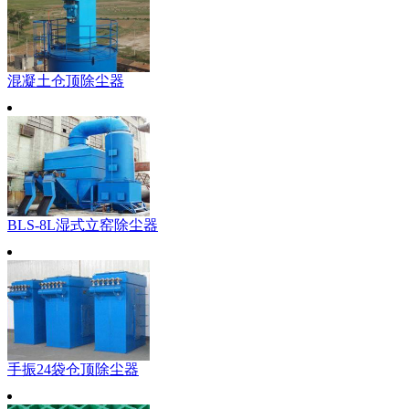
混凝土仓顶除尘器
BLS-8L湿式立窑除尘器
手振24袋仓顶除尘器