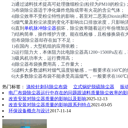
2)通过滤料技术提高可处理微细粉尘(粒径为PM10的粉尘)
3)布袋除尘器适于净化爆炸危险或带有火花的含尘气体；
4)除尘效率不受粉尘特性的影响，甚至对二恶英(Dioxin)和
5)烟气量及粉尘浓度的变化不影响出口排放浓度，只影响
6)直到
单机脉冲除尘器
损坏，除尘效率随着运行年份增加
7)结构简单，操作维护方便。能在线检修，且检修换袋在
但布袋除尘器却存在如下不足：
1)在国内，大型机组的应用依赖；
2)运行阻力大，本体阻力比电除尘器高1200~1500Pa
3)吸风机功率大，运行费用高；
4)除尘器布袋换费用高，工作量大；
5)滤料大多数滤料对烟气温度较敏感，一般要求在160℃
6)大多数除尘器布袋不能承受高温烟气，一般要求在160℃
热门标签：
涤纶针刺毡除尘布袋
立式锅炉脱硫除尘器
振
电厂布袋除尘器运行中存在的问题跟滤料质量除尘效率的影
改造安装对除尘器质量的影响以及影响
2025-12-13
改造安装对除尘器质量的影响跟系列特点
2021-03-05
环保设备概念与设计
2017-11-14