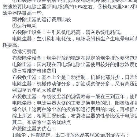
①布袋除尘设备的烟尘排放浓度都达到环保排放要求<50mg/m
资滤袋要比电除尘器(四电场)高约10%左右。③粉煤灰里SiO2和
除尘器略微高一些。
两种除尘器的运行费用比较
①运行电耗
布袋除尘设备：主引风机电耗高，清灰系统电耗低。
电除尘器：主引风机电耗低，电场吸附粉尘产生电晕电耗高
耗要高。
②排污费用
布袋除尘设备：烟尘排放能稳定在规定的烟尘排放要求范围内
电除尘器：国内现在四电场电除尘器使用较好的排放浓度也在8
③日常维护检修费用
布袋收尘器：基本上全是自动控制，机械化部分少，日常维
电除尘器：机械传动部分多，加油观察部分多，又有高压设
④四至五年的大修费用
布袋收尘器：布袋收尘器的滤袋寿命一般在三到五年，使用
电除尘器：电除尘器大修的主要是换电场的阴、阳极板和清灰
综合以上这两种除尘器的投资和运行费用的比较，再根据2004
综上所述，相同工况粉尘，布袋收尘器的性价比优于电除
其二、布袋除尘器的优缺点
布袋除尘器的优点：
1)除尘，性能稳定。出口排放浓易实现30mg/Nm³左右；