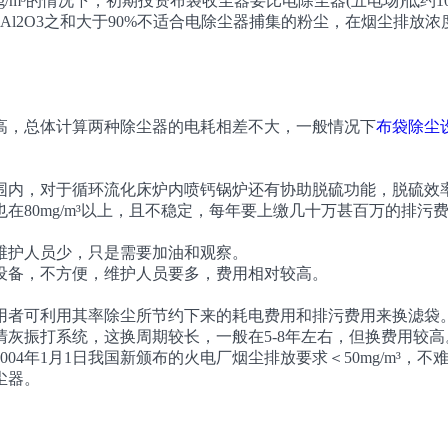
³的情况下，初期投资布袋收尘器要比电除尘器(五电场)低约10%
Al2O3之和大于90%不适合电除尘器捕集的粉尘，在烟尘排放浓度
，总体计算两种除尘器的电耗相差不大，一般情况下
布袋除尘
，对于循环流化床炉内喷钙锅炉还有协助脱硫功能，脱硫效率
0mg/m³以上，且不稳定，每年要上缴几十万甚百万的排污
护人员少，只是需要加油和观察。
备，不方便，维护人员要多，费用相对较高。
者可利用其率除尘所节约下来的耗电费用和排污费用来换滤袋
振打系统，这换周期较长，一般在5-8年左右，但换费用较高
年1月1日我国新颁布的火电厂烟尘排放要求＜50mg/m³，
尘器。