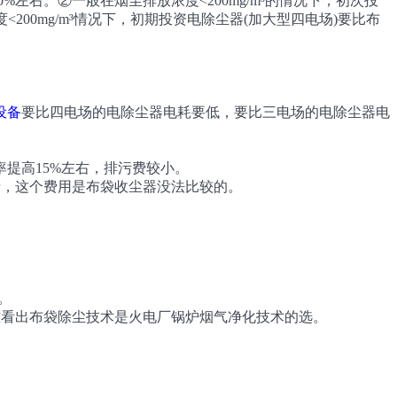
左右。②一般在烟尘排放浓度<200mg/m³的情况下，初次投
<200mg/m³情况下，初期投资电除尘器(加大型四电场)要比布
设备
要比四电场的电除尘器电耗要低，要比三电场的电除尘器电
提高15%左右，排污费较小。
费，这个费用是布袋收尘器没法比较的。
。
。
不难看出布袋除尘技术是火电厂锅炉烟气净化技术的选。