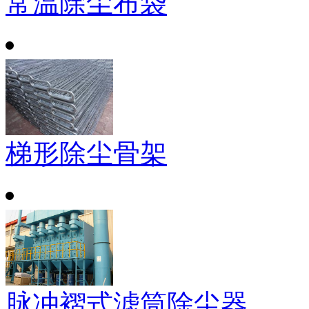
常温除尘布袋
梯形除尘骨架
脉冲褶式滤筒除尘器