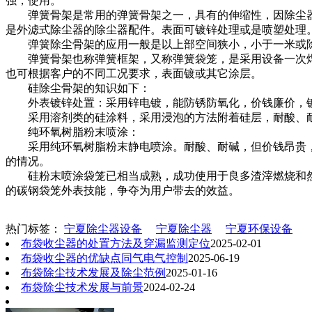
强，使用。
弹簧骨架是常用的弹簧骨架之一，具有的伸缩性，因除尘器
是外滤式除尘器的除尘器配件。表面可镀锌处理或是喷塑处理
弹簧除尘骨架的应用一般是以上部空间狭小，小于一米或除
弹簧骨架也称弹簧框架，又称弹簧袋笼，是采用设备一次焊
也可根据客户的不同工况要求，表面镀或其它涂层。
硅除尘骨架的知识如下：
外表镀锌处置：采用锌电镀，能防锈防氧化，价钱廉价，镀
采用溶剂类的硅涂料，采用浸泡的方法附着硅层，耐酸、耐
纯环氧树脂粉末喷涂：
采用纯环氧树脂粉末静电喷涂。耐酸、耐碱，但价钱昂贵，
的情况。
硅粉末喷涂袋笼已相当成熟，成功使用于良多渣滓燃烧和然
的碳钢袋笼外表技能，争夺为用户带去的效益。
热门标签：
宁夏除尘器设备
宁夏除尘器
宁夏环保设备
布袋收尘器的处置方法及穿漏监测定位
2025-02-01
布袋收尘器的优缺点同气电气控制
2025-06-19
布袋除尘技术发展及除尘范例
2025-01-16
布袋除尘技术发展与前景
2024-02-24