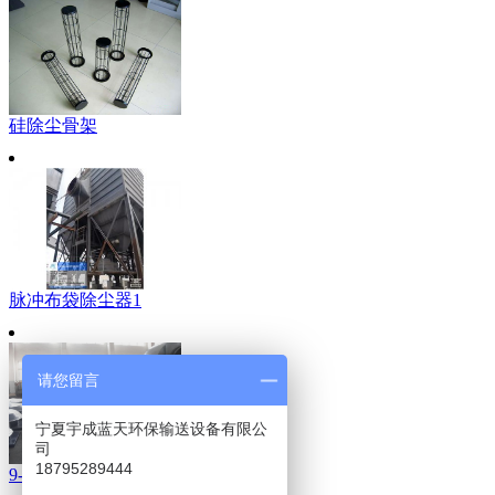
硅除尘骨架
脉冲布袋除尘器1
请您留言
宁夏宇成蓝天环保输送设备有限公
司
18795289444
9-19、9-26型离心通风机