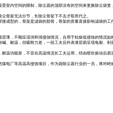
受室内空间的限制，除尘器的顶部没有的空间来更换除尘袋笼，
。
尘骨架无法分节，长除尘骨架下不去才取而代之。
接成型的，骨架是滤袋的肋骨，骨架的质量直接影响滤袋的工作
层薄，不顺应湿润和强侵蚀情况，合用于枯燥低侵蚀的情况如
碱、耐温，但吸附力差，一段工夫后外表漆层易呈现龟裂、剥落
耐温功能差，不宜在高温情况长工夫运用，经由喷吹振动后易呈
煤电厂等高温高侵蚀项目，作为袋除尘器行业的一员，将对峙效