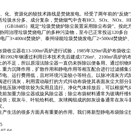
、化、资源化的较技术路线是焚烧发电。经受了两年前的“反烧
水分多、成分复杂，焚烧烟气中含有HCl、SOx、NOx、HF等酸
（GB18485）规定“垃圾焚烧炉除尘装置采用除尘布袋”。按
同治理垃圾焚烧电厂的多种污染物，至今已正常投运120多台（套
3×400t/d焚烧炉、泰州绿能垃圾焚烧发电厂2×500t/d焚烧炉
收尘器在13-100m³高炉进行试验，1985年329m³高炉布
1和1992年钢通过利用日本技术先后建成1726m³、2100m
上的不足，所以原湿法除尘器一直仍未拆除以便备用。通过织物
，重力沉降作用，扩散作用和静电作用等相互配合进行过滤捕集
节电、运行费用低，且对环境污染较小等特点。以脉冲清灰方式
阀进行清灰，利用震动敲打的方式抖动布袋使其表面灰尘大部分
用低压脉冲喷吹较为实用且流行。净化气体排放后，可以根据气
统前加重力除尘器或旋风除尘器；除尘布袋材料通常为玻璃纤维针
提供；双灰斗、叶轮给料机、灰球阀组成的卸灰设备通常在灰斗
义。
产生活的很多方面具有重要的作用。我们将新型静电布袋除尘
25
-07-04