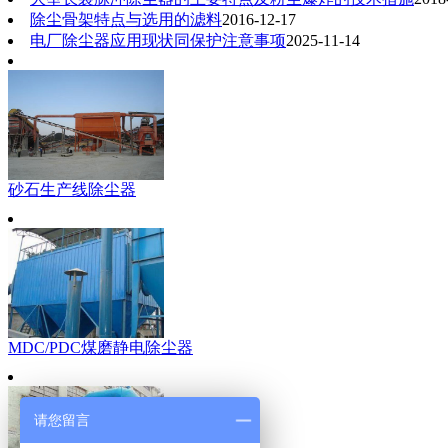
除尘骨架特点与选用的滤料
2016-12-17
电厂除尘器应用现状同保护注意事项
2025-11-14
砂石生产线除尘器
MDC/PDC煤磨静电除尘器
请您留言