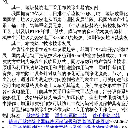
的。
其一、垃圾焚烧电厂采用布袋除尘器的实例
我国拥有13亿人口，日排生活垃圾100多万吨，垃圾减量化
国国情，垃圾焚烧发电从而走上理性发展阶段。我国的城市生活垃圾
汞、镉、砷、铅等重金属元素。《生活垃圾焚烧污染控制标准》
工艺，以及以PTFE纤维、纱线、膜为主的多种结构复合滤料，协
枫林生活垃圾焚烧发电厂3×350t/d焚烧炉、深圳保安垃圾焚烧发电厂
其二、布袋除尘技术技术发展
布袋除尘技术在近30年发展起来，我国于1974年开始研制布袋
展，国内其他钢厂把该技术移植到300m³炉窑并获得成功。199
灰的方式均为净煤气反吹风形式，同时考虑到纯布袋除尘技术
原理为利用织物筛滤作用和惯性碰撞作用为主，同时拦截作用
有关。布袋除尘设备针对废气的净化可达到净化度高、节水、
尘沉积，通过压力测定或时间控制检查到灰尘时，可关闭进气
便可由输灰系统设备送上大车将其运走，我们在清灰形式中采
各种发电使用。目前其主要采用全干式工艺流程，部分设备系
较多使用，少部分设备为净煤气加压反吹。全密封式眼镜阀为
中操作；加湿卸灰机卸灰可以防止二次污染对环境保护具有意
新型静电布袋除尘技术作为除尘应用的核心工作之一。对生
热门标签：
脉冲除尘器
浮尘烟雾除尘器
选矿业除尘器
铸造厂脉冲除尘器解决环保问题和要遵循哪些原则
2024-06-
大型长袋脉冲除尘器的主要特点及粉尘爆炸的技术措施
2018