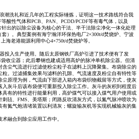
”浪潮洗礼和近几年的工程实际锤炼，证明这一技术路线符合我
性气体和PCB、PAN、PCDD/PCDF等有毒气体，以及
此方针出的以除尘设备为核心的干法、半干法除尘净化一体化处理
）。典型案例有海宁瀚洋环保热电厂2×300t/d焚烧炉、宁波
、上海老港能源利用中心4×750t/d焚烧炉等。
袋收尘器投入生产使用。随后太原钢铁厂高炉引进了技术便有了发
³高炉的布袋收尘器；此后攀钢也建成适用高炉的脉冲单机除尘器。但清
对含尘气流进行过滤使粉尘粒子在滤料上沉降聚集。布袋除尘的
尘粒。过滤捕集效果与滤料的孔隙、气流速度及粉尘自有特性等
除尘原理为例，气流由下部进入箱内布袋织物截留等方式，使灰
落入灰斗后该布袋便可重新投入除尘工作。灰斗的灰积到程度后
体具有的特性进行能量利用，高炉煤气可以接入煤气用户使用或
刺毡、FMS、美塔斯；闭路反吹清灰方式，以氮气脉冲喷吹为
装有氮气炮清堵装置以利清灰；螺旋输灰机等实现机械输灰的集
技术融合到除尘应用工作中。