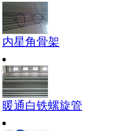
内星角骨架
暖通白铁螺旋管