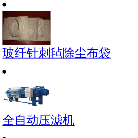
玻纤针刺毡除尘布袋
全自动压滤机