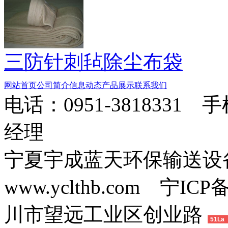
三防针刺毡除尘布袋
网站首页
公司简介
信息动态
产品展示
联系我们
电话：0951-3818331 
经理
宁夏宇成蓝天环保输送
www.yclthb.com 宁I
川市望远工业区创业路
51La