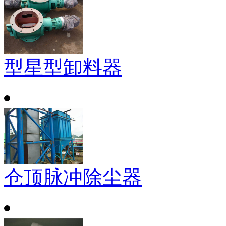
型星型卸料器
仓顶脉冲除尘器