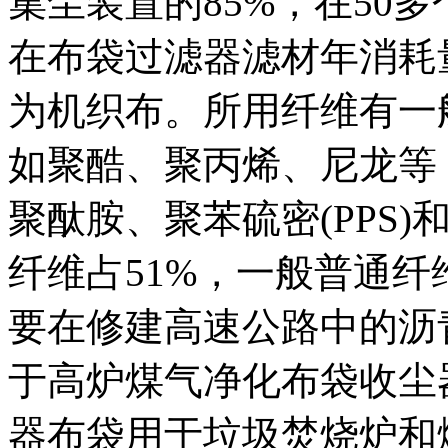
集尘装置的85%，在50
在布袋过滤器滤材年消耗量
为机织布。所用纤维有一
如聚酷、聚丙烯、尼龙等
聚酞胺、聚苯硫密(PPS)
纤维占51%，一般普通纤
要在修建高速公路中的沥
于高炉煤气净化布袋收尘
器布袋用于垃圾焚烧炉和